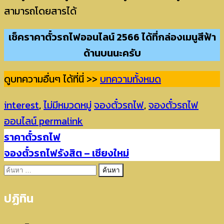
สามารถโดยสารได้
เช็คราคาตั๋วรถไฟออนไลน์ 2566 ได้ที่กล่องเมนูสีฟ้า
ด้านบนนะครับ
ดูบทความอื่นๆ ได้ที่นี่ >>
บทความทั้งหมด
interest
,
ไม่มีหมวดหมู่
จองตั๋วรถไฟ
,
จองตั๋วรถไฟ
ออนไลน์
permalink
ราคาตั๋วรถไฟ
จองตั๋วรถไฟรังสิต – เชียงใหม่
ค้นหา
สำหรับ:
ปฏิทิน