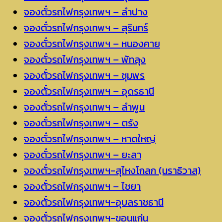
จองตั๋วรถไฟกรุงเทพฯ – ลำปาง
จองตั๋วรถไฟกรุงเทพฯ – สุรินทร์
จองตั๋วรถไฟกรุงเทพฯ – หนองคาย
จองตั๋วรถไฟกรุงเทพฯ – พัทลุง
จองตั๋วรถไฟกรุงเทพฯ – ชุมพร
จองตั๋วรถไฟกรุงเทพฯ – อุดรธานี
จองตั๋วรถไฟกรุงเทพฯ – ลำพูน
จองตั๋วรถไฟกรุงเทพฯ – ตรัง
จองตั๋วรถไฟกรุงเทพฯ – หาดใหญ่
จองตั๋วรถไฟกรุงเทพฯ – ยะลา
จองตั๋วรถไฟกรุงเทพฯ-สุไหงโกลก (นราธิวาส)
จองตั๋วรถไฟกรุงเทพฯ – ไชยา
จองตั๋วรถไฟกรุงเทพฯ-อุบลราชธานี
จองตั๋วรถไฟกรุงเทพฯ-ขอนแก่น