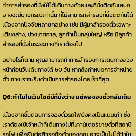
ทำการสำรองที่นั่งให้ได้เดินทางด้วยและที่นั่งติดกันเสมอ
อาจจะมีบางกรณีเท่านั้น ที่ไม่สามารถสำรองที่นั่งติดกันได้
เนื่องจากปัจจัยหลายๆอย่าง เช่น มีผู้มาสำรองตั๋วเฉพาะ
เตียงล่าง, ช่วงเทศกาล, ลูกค้าเป็นกลุ่มใหญ่ หรือ มีลูกค้า
สำรองที่นั่งในระยะทางที่เราต้องไป
อย่างไรก็ตาม คุณสามารถทำการสำรองการเดินทางล่วง
หน้าก่อนวันเดินทางได้ 60 วัน หากถึงกำหนดการจำหน่าย
ตั๋ว ทางเราจะรีบดำเนินการสำรองโดยเร็วที่สุด
Q6: ทำไมในเว็บไซต์มีที่นั่งว่าง แต่พอจองตั๋วกลับเต็ม
เนื่องจากขั้นตอนการจองตั๋วรถไฟยังคงเป็นแบบเก่า ซึ่ง
เราต้องใช้เจ้าหน้าที่เดินทางไปที่เคาน์เตอร์ขายตั๋วที่สถานี
รถไฟ เพื่อยืนต่อคิวรอซื้อตั๋วของคุณ อาจเป็นไปได้ว่าใน