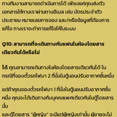
ทางทีมงานสามารถดำเนินการได้ เพียงแค่คุณส่งตัว
เอกสารให้ทางเราผ่านทางอีเมล เช่น บัตรประจำตัว
ประชาชน หมายเลขการจอง และ/หรือข้อมูลที่ต้องการ
แก้ไข ทางเราจะทำการแก้ไขให้ในระบบ
Q10: สามารถที่จะเดินทางกับแฟนในห้องโดยสาร
เดียวกันได้หรือไม่
ได้
คุณสามารถเดินทางในห้องโดยสารเดียวกันได้ ใน
กรณีที่จองตั๋วรถไฟมา 2 ที่นั่งในตู้นอนปรับอากาศชั้นหนึ่ง
แต่ถ้าคุณจองตั๋วรถไฟมา 1 ที่นั่งในตู้นอนปรับอากาศชั้น
หนึ่ง คุณจะได้เดินทางกับบุคคลเพศเดียวกันในตู้โดยสาร
นั้น
และตู้โดยสาร “ผู้หญิง” จะมีแต่ผู้หญิงเท่านั้น ผู้ชายจะไม่