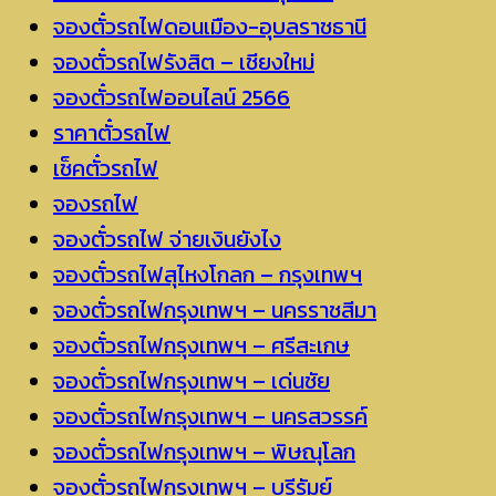
จองตั๋วรถไฟดอนเมือง-อุบลราชธานี
จองตั๋วรถไฟรังสิต – เชียงใหม่
จองตั๋วรถไฟออนไลน์ 2566
ราคาตั๋วรถไฟ
เช็คตั๋วรถไฟ
จองรถไฟ
จองตั๋วรถไฟ จ่ายเงินยังไง
จองตั๋วรถไฟสุไหงโกลก – กรุงเทพฯ
จองตั๋วรถไฟกรุงเทพฯ – นครราชสีมา
จองตั๋วรถไฟกรุงเทพฯ – ศรีสะเกษ
จองตั๋วรถไฟกรุงเทพฯ – เด่นชัย
จองตั๋วรถไฟกรุงเทพฯ – นครสวรรค์
จองตั๋วรถไฟกรุงเทพฯ – พิษณุโลก
จองตั๋วรถไฟกรุงเทพฯ – บุรีรัมย์