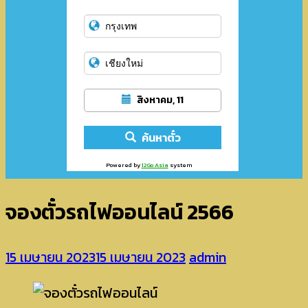
สิงหาคม, 11
ค้นหาตั๋ว
Powered by
12Go Asia
system
จองตั๋วรถไฟออนไลน์ 2566
15 เมษายน 2023
15 เมษายน 2023
admin