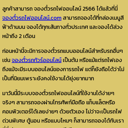
ลูกค้าสามารถ จองตั๋วรถไฟออนไลน์ 2566 ได้แล้วที่นี่
จองตั๋วรถไฟออนไลน์.com
สามารถจองได้ที่กล่องเมนูสี
ฟ้าด้านบน จองได้ทุกเส้นทางทั่วประเทศ และจองได้ล่วง
หน้าถึง 2 เดือน
ก่อนหน้านี้จะมีการจองตั๋วรถแบบออนไลน์สำหรับรถอื่นๆ
เช่น
จองตั๋วรถทัวร์ออนไลน์
เป็นต้น หรือแม้แต่รถไฟเอง
ถึงแม้จะมีระบบออนไลน์ของการรถไฟ แต่ก็ยังถือได้ว่าไม่
เป็นที่นิยมเพราะยังคงใช้งานได้ยุ่งยากมาก
มาวันนี้มีระบบจองตั๋วรถไฟออนไลน์ที่ใช้งานได้ง่ายๆ
จริงๆ สามารถจองผ่านโทรศัพท์มือถือ แท็บแล็ตหรือ
คอมพิวเตอร์ได้เลยง่ายๆ ด้วยตัวเอง ไม่ว่าจะเป็นรถไฟ
ด่วนพิเศษ ตู้นอน หรือแบบไหนๆ ก็สามารถจองได้กับเรา