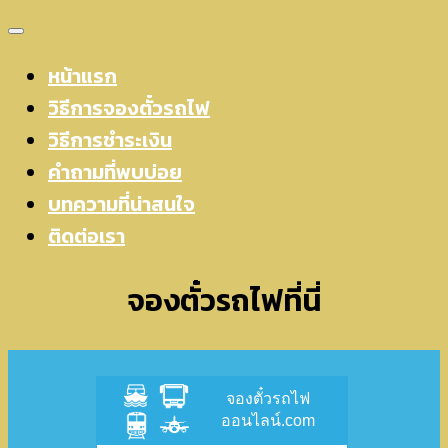
Skip
to
หน้าแรก
content
วิธีการจองตั๋วรถไฟ
วิธีการชำระเงิน
คำถามที่พบบ่อย
บทความที่น่าสนใจ
ติดต่อเรา
จองตั๋วรถไฟที่นี่
จองตั๋วรถไฟ
ออนไลน์.com