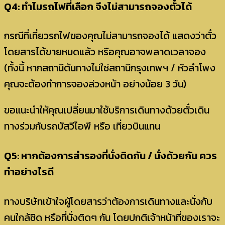
Q4: ทำไมรถไฟที่เลือก จึงไม่สามารถจองตั๋วได้
กรณีที่เที่ยวรถไฟของคุณไม่สามารถจองได้ แสดงว่าตั๋ว
โดยสารได้ขายหมดแล้ว หรือคุณอาจพลาดเวลาจอง
(ทั้งนี้ หากสถานีต้นทางไม่ใช่สถานีกรุงเทพฯ / หัวลำโพง
คุณจะต้องทำการจองล่วงหน้า อย่างน้อย 3 วัน)
ขอแนะนำให้คุณเปลี่ยนมาใช้บริการเดินทางด้วยตั๋วเดิน
ทางร่วมกับรถบัสวีไอพี หรือ เที่ยวบินแทน
Q5: หากต้องการสำรองที่นั่งติดกัน / นั่งด้วยกัน ควร
ทำอย่างไรดี
ทางบริษัทเข้าใจผู้โดยสารว่าต้องการเดินทางและนั่งกับ
คนใกล้ชิด หรือที่นั่งติดๆ กัน โดยปกติเจ้าหน้าที่ของเราจะ